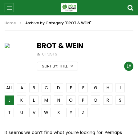
Home
Archive by Category "BROT & WEIN"
BROT & WEIN
0 POSTS
SORT BY:
TITLE
ALL
A
B
C
D
E
F
G
H
I
J
K
L
M
N
O
P
Q
R
S
T
U
V
W
X
Y
Z
It seems we can’t find what you’re looking for. Perhaps