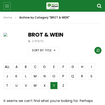
Home
Archive by Category "BROT & WEIN"
BROT & WEIN
0 POSTS
SORT BY:
TITLE
ALL
A
B
C
D
E
F
G
H
I
J
K
L
M
N
O
P
Q
R
S
T
U
V
W
X
Y
Z
It seems we can’t find what you’re looking for. Perhaps