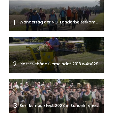
1
Wandertag der NÖ-Landarbeiterkammer in Hollabrunn 2024
2
Platt “Schöne Gemeinde” 2018 w4tv129
3
Bezirksmusikfest 2023 in Schönkirchen-Reyersdorf