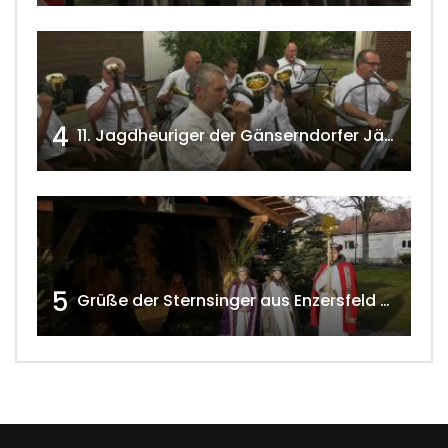
4
11. Jagdheuriger der Gänserndorfer Jäger 2020 w4tv166
5
Grüße der Sternsinger aus Enzersfeld – Klein-Engersdorf 2021 w4tv169