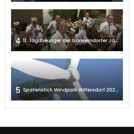
4
11. Jagdheuriger der Gänserndorfer Jäger 2020 w4tv166
5
Spatenstich Windpark Wilfersdorf 2023 w4tv177