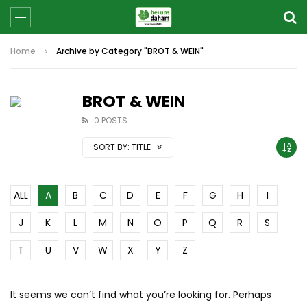
Home
Archive by Category "BROT & WEIN"
BROT & WEIN
0 POSTS
SORT BY:
TITLE
ALL
A
B
C
D
E
F
G
H
I
J
K
L
M
N
O
P
Q
R
S
T
U
V
W
X
Y
Z
It seems we can’t find what you’re looking for. Perhaps