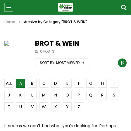
Home
Archive by Category "BROT & WEIN"
BROT & WEIN
0 POSTS
SORT BY:
MOST VIEWED
ALL
A
B
C
D
E
F
G
H
I
J
K
L
M
N
O
P
Q
R
S
T
U
V
W
X
Y
Z
It seems we can’t find what you’re looking for. Perhaps