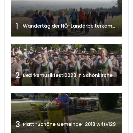
1
Wandertag der NÖ-Landarbeiterkammer in Hollabrunn 2024
2
Bezirksmusikfest 2023 in Schönkirchen-Reyersdorf
3
Platt “Schöne Gemeinde” 2018 w4tv129