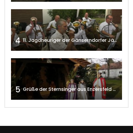
4
11. Jagdheuriger der Gänserndorfer Jäger 2020 w4tv166
5
Grüße der Sternsinger aus Enzersfeld – Klein-Engersdorf 2021 w4tv169