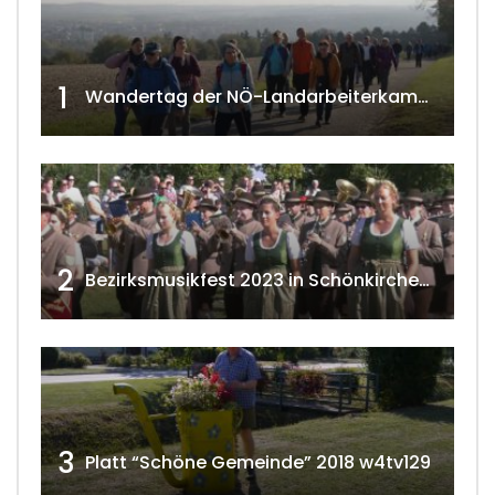
1
Wandertag der NÖ-Landarbeiterkammer in Hollabrunn 2024
2
Bezirksmusikfest 2023 in Schönkirchen-Reyersdorf
3
Platt “Schöne Gemeinde” 2018 w4tv129