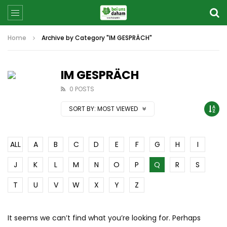
Home
Archive by Category "IM GESPRÄCH"
IM GESPRÄCH
0 POSTS
SORT BY:
MOST VIEWED
ALL
A
B
C
D
E
F
G
H
I
J
K
L
M
N
O
P
Q
R
S
T
U
V
W
X
Y
Z
It seems we can’t find what you’re looking for. Perhaps