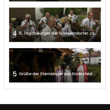
4
11. Jagdheuriger der Gänserndorfer Jäger 2020 w4tv166
5
Grüße der Sternsinger aus Enzersfeld – Klein-Engersdorf 2021 w4tv169