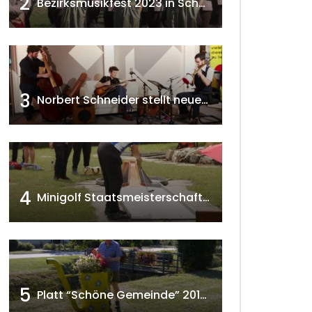
2
Bezirksmusikfest 2023 in Schönkirchen-Reyersdorf
3
Norbert Schneider stellt neues Musikalbum vor 2020 w4tv168
4
Minigolf Staatsmeisterschaften in Seefeld-Kadolz w4tv174
5
Platt “Schöne Gemeinde” 2018 w4tv129