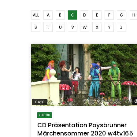
ALL
A
B
C
D
E
F
G
H
S
T
U
V
W
X
Y
Z
04:31
KULTUR
CD Präsentation Poysbrunner
Märchensommer 2020 w4tv165