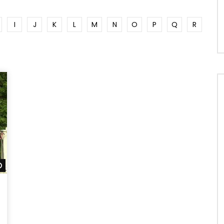
I
J
K
L
M
N
O
P
Q
R
Später ansehen