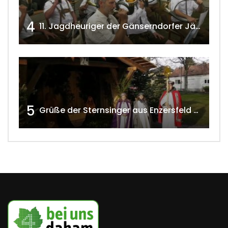
4
11. Jagdheuriger der Gänserndorfer Jäger 2020 w4tv166
5
Grüße der Sternsinger aus Enzersfeld – Klein-Engersdorf 2021 w4tv169