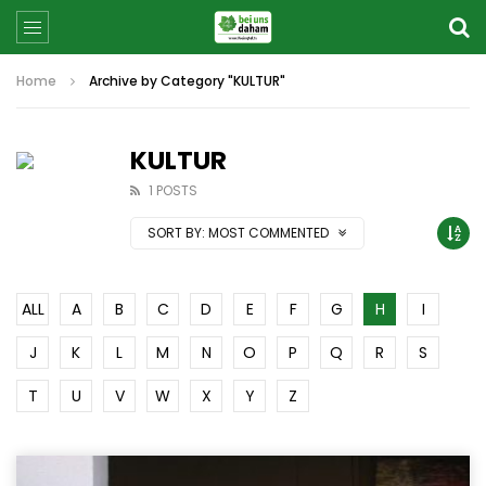
Home
Archive by Category "KULTUR"
KULTUR
1 POSTS
SORT BY:
MOST COMMENTED
ALL
A
B
C
D
E
F
G
H
I
J
K
L
M
N
O
P
Q
R
S
T
U
V
W
X
Y
Z