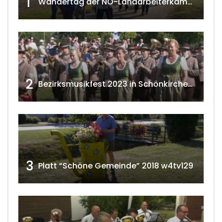
1
Wandertag der NÖ-Landarbeiterkammer in Hollabrunn 2024
2
Bezirksmusikfest 2023 in Schönkirchen-Reyersdorf
3
Platt “Schöne Gemeinde” 2018 w4tv129