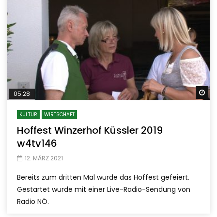
Sp
05:28
KULTUR
WIRTSCHAFT
Hoffest Winzerhof Küssler 2019
w4tv146
12. MÄRZ 2021
Bereits zum dritten Mal wurde das Hoffest gefeiert.
Gestartet wurde mit einer Live-Radio-Sendung von
Radio NÖ.