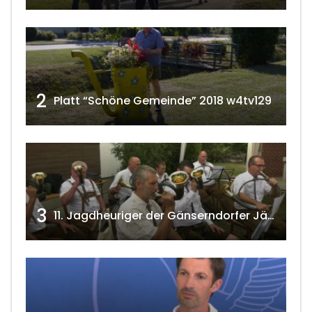
2
Platt “Schöne Gemeinde” 2018 w4tv129
3
11. Jagdheuriger der Gänserndorfer Jäger 2020 w4tv166