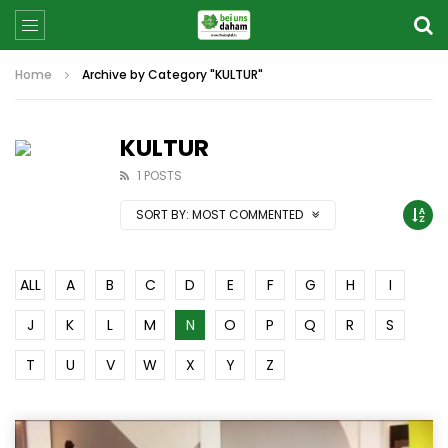
Home
Archive by Category "KULTUR"
KULTUR
1 POSTS
SORT BY:
MOST COMMENTED
ALL
A
B
C
D
E
F
G
H
I
J
K
L
M
N
O
P
Q
R
S
T
U
V
W
X
Y
Z