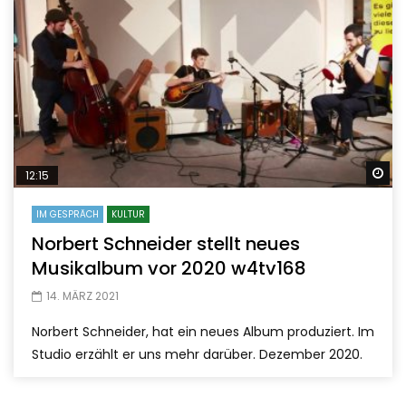
Sp
12:15
IM GESPRÄCH
KULTUR
Norbert Schneider stellt neues
Musikalbum vor 2020 w4tv168
14. MÄRZ 2021
Norbert Schneider, hat ein neues Album produziert. Im
Studio erzählt er uns mehr darüber. Dezember 2020.