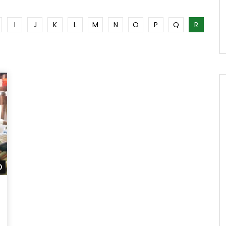
I
J
K
L
M
N
O
P
Q
R
Später ansehen