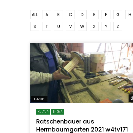
ALL
A
B
C
D
E
F
G
H
S
T
U
V
W
X
Y
Z
04:06
KULTUR
THEMA
Ratschenbauer aus
Herrnbaumgarten 2021 w4tv171