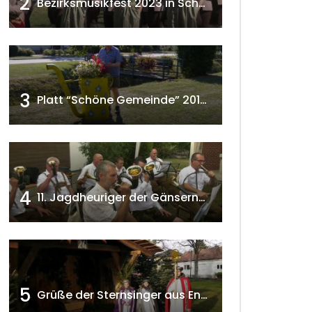
2
Bezirksmusikfest 2023 in Schönkirchen-Reyersdorf
3
Platt “Schöne Gemeinde” 2018 w4tv129
4
11. Jagdheuriger der Gänserndorfer Jäger 2020 w4tv166
5
Grüße der Sternsinger aus Enzersfeld – Klein-Engersdorf 2021 w4tv169