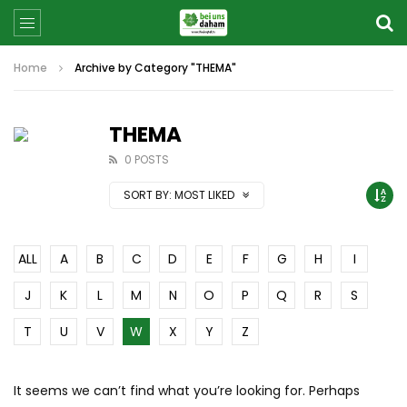
Home
Archive by Category "THEMA"
THEMA
0 POSTS
SORT BY:
MOST LIKED
ALL
A
B
C
D
E
F
G
H
I
J
K
L
M
N
O
P
Q
R
S
T
U
V
W
X
Y
Z
It seems we can’t find what you’re looking for. Perhaps