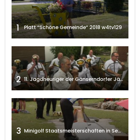
1
Platt “Schöne Gemeinde” 2018 w4tv129
2
11. Jagdheuriger der Gänserndorfer Jäger 2020 w4tv166
3
Minigolf Staatsmeisterschaften in Seefeld-Kadolz w4tv174