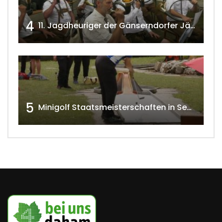
4
11. Jagdheuriger der Gänserndorfer Jäger 2020 w4tv166
5
Minigolf Staatsmeisterschaften in Seefeld-Kadolz w4tv174