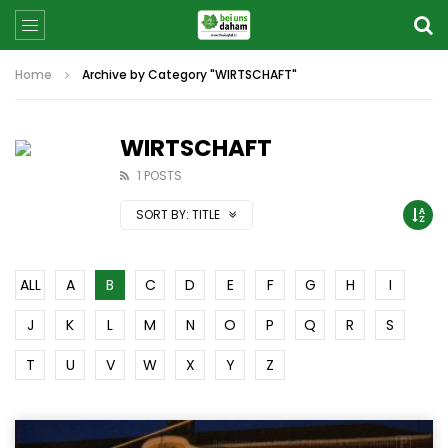
Home
Archive by Category "WIRTSCHAFT"
WIRTSCHAFT
1 POSTS
SORT BY:
TITLE
ALL
A
B
C
D
E
F
G
H
I
J
K
L
M
N
O
P
Q
R
S
T
U
V
W
X
Y
Z