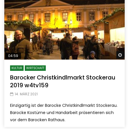
Sp
04:59
KULTUR
WIRTSCHAFT
Barocker Christkindlmarkt Stockerau
2019 w4tv159
14. MÄRZ 2021
Einzigartig ist der Barocke Christkindlmarkt Stockerau.
Barocke Kostüme und Handarbeit präsentieren sich
vor dem Barocken Rathaus.