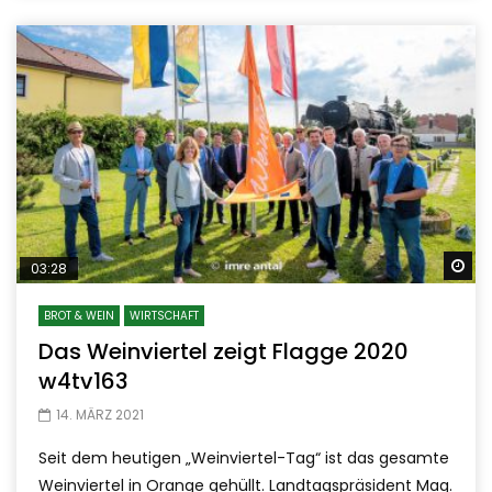
Sp
03:28
BROT & WEIN
WIRTSCHAFT
Das Weinviertel zeigt Flagge 2020
w4tv163
14. MÄRZ 2021
Seit dem heutigen „Weinviertel-Tag“ ist das gesamte
Weinviertel in Orange gehüllt. Landtagspräsident Mag.