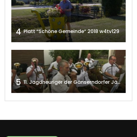
4
Platt “Schöne Gemeinde” 2018 w4tv129
5
11. Jagdheuriger der Gänserndorfer Jäger 2020 w4tv166