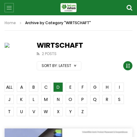
Home
Archive by Category "WIRTSCHAFT"
WIRTSCHAFT
2 POSTS
SORT BY:
LATEST
ALL
A
B
C
D
E
F
G
H
I
J
K
L
M
N
O
P
Q
R
S
T
U
V
W
X
Y
Z