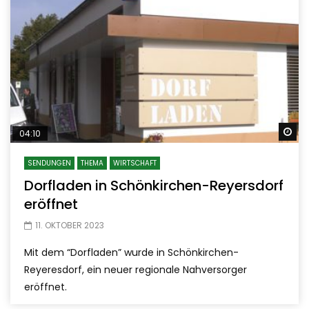
Sp
04:10
SENDUNGEN
THEMA
WIRTSCHAFT
Dorfladen in Schönkirchen-Reyersdorf
eröffnet
11. OKTOBER 2023
Mit dem “Dorfladen” wurde in Schönkirchen-
Reyeresdorf, ein neuer regionale Nahversorger
eröffnet.