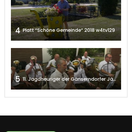
4
Platt “Schöne Gemeinde” 2018 w4tv129
5
11. Jagdheuriger der Gänserndorfer Jäger 2020 w4tv166