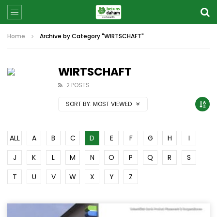
Home
Archive by Category "WIRTSCHAFT"
WIRTSCHAFT
2 POSTS
SORT BY:
MOST VIEWED
ALL
A
B
C
D
E
F
G
H
I
J
K
L
M
N
O
P
Q
R
S
T
U
V
W
X
Y
Z