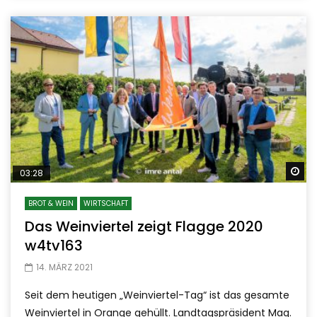
Sp
03:28
BROT & WEIN
WIRTSCHAFT
Das Weinviertel zeigt Flagge 2020
w4tv163
14. MÄRZ 2021
Seit dem heutigen „Weinviertel-Tag“ ist das gesamte
Weinviertel in Orange gehüllt. Landtagspräsident Mag.