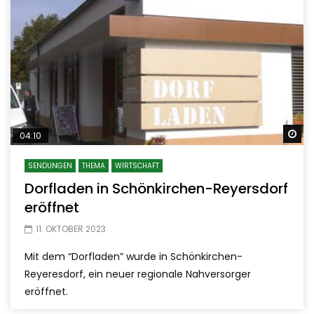
Sp
04:10
SENDUNGEN
THEMA
WIRTSCHAFT
Dorfladen in Schönkirchen-Reyersdorf
eröffnet
11. OKTOBER 2023
Mit dem “Dorfladen” wurde in Schönkirchen-
Reyeresdorf, ein neuer regionale Nahversorger
eröffnet.