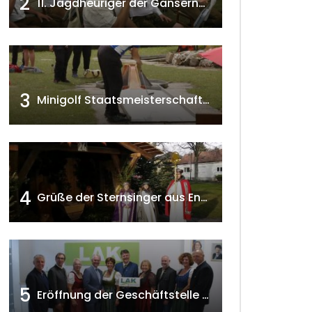
2
11. Jagdheuriger der Gänserndorfer Jäger 2020 w4tv166
3
Minigolf Staatsmeisterschaften in Seefeld-Kadolz w4tv174
4
Grüße der Sternsinger aus Enzersfeld – Klein-Engersdorf 2021 w4tv169
 ansehen
5
Eröffnung der Geschäftstelle der NÖ-Landarbeiterkammer in Mistelbach w4tv174