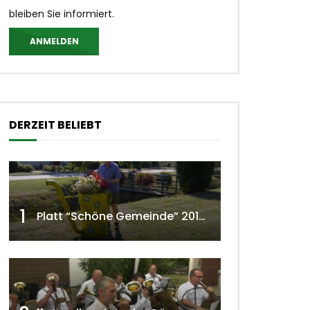
bleiben Sie informiert.
ANMELDEN
DERZEIT BELIEBT
1
Platt “Schöne Gemeinde” 2018 w4tv129
 ansehen