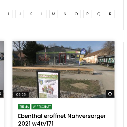
I
J
K
L
M
N
O
P
Q
R
Später ansehen
Später
06:25
THEMA
WIRTSCHAFT
Ebenthal eröffnet Nahversorger
2021 w4tv171