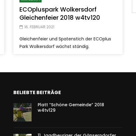
ECOpluspark Wolkersdorf
Gleichenfeier 2018 w4tv120
16. FEBRUAR 2021
Gleichenfeier und Spatenstich der ECOplus
Park Wolkersdorf wächst ständig.
BELIEBTE BEITRÄGE
Platt “Schöne Gemeinde” 2018
w4tv129
11. Jagdheuriger der Gänserndorfer