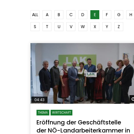
ALL
A
B
C
D
E
F
G
H
S
T
U
V
W
X
Y
Z
04:43
THEMA
WIRTSCHAFT
Eröffnung der Geschäftstelle
der NÖ-Landarbeiterkammer in