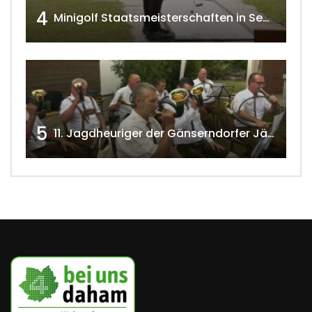
4
Minigolf Staatsmeisterschaften in Seefeld-Kadolz w4tv174
5
11. Jagdheuriger der Gänserndorfer Jäger 2020 w4tv166