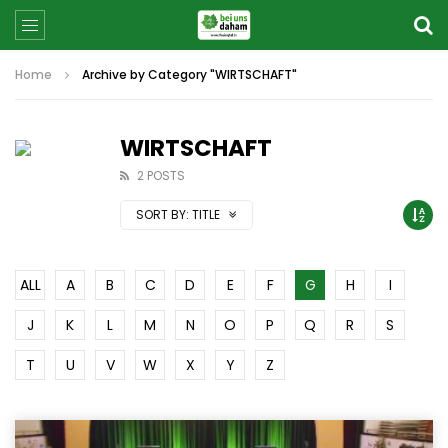
Home
Archive by Category "WIRTSCHAFT"
WIRTSCHAFT
2 POSTS
SORT BY:
TITLE
ALL
A
B
C
D
E
F
G
H
I
J
K
L
M
N
O
P
Q
R
S
T
U
V
W
X
Y
Z