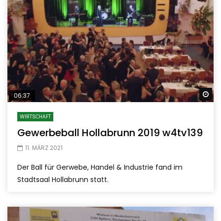
Sp
06:37
WIRTSCHAFT
Gewerbeball Hollabrunn 2019 w4tv139
11. MÄRZ 2021
Der Ball für Gerwebe, Handel & Industrie fand im
Stadtsaal Hollabrunn statt.