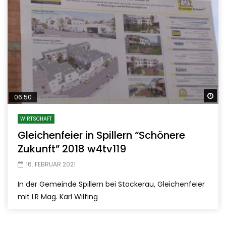
Sp
06:50
WIRTSCHAFT
Gleichenfeier in Spillern “Schönere
Zukunft” 2018 w4tv119
16. FEBRUAR 2021
In der Gemeinde Spillern bei Stockerau, Gleichenfeier
mit LR Mag. Karl Wilfing