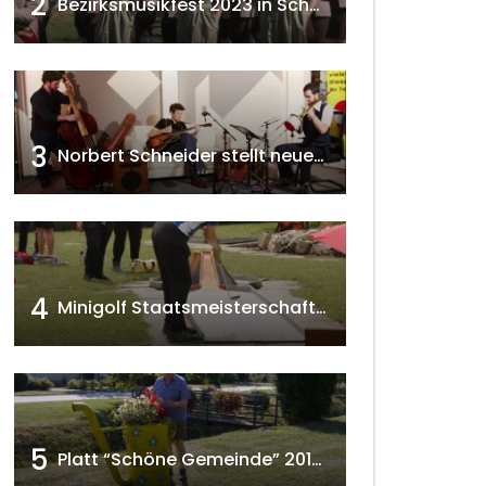
2
Bezirksmusikfest 2023 in Schönkirchen-Reyersdorf
3
Norbert Schneider stellt neues Musikalbum vor 2020 w4tv168
4
Minigolf Staatsmeisterschaften in Seefeld-Kadolz w4tv174
5
Platt “Schöne Gemeinde” 2018 w4tv129