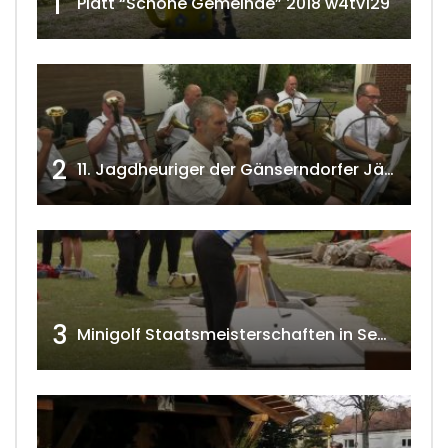
1
Platt “Schöne Gemeinde” 2018 w4tv129
2
11. Jagdheuriger der Gänserndorfer Jäger 2020 w4tv166
3
Minigolf Staatsmeisterschaften in Seefeld-Kadolz w4tv174