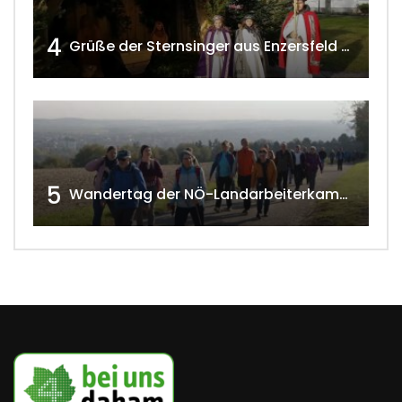
4
Grüße der Sternsinger aus Enzersfeld – Klein-Engersdorf 2021 w4tv169
5
Wandertag der NÖ-Landarbeiterkammer in Hollabrunn 2024