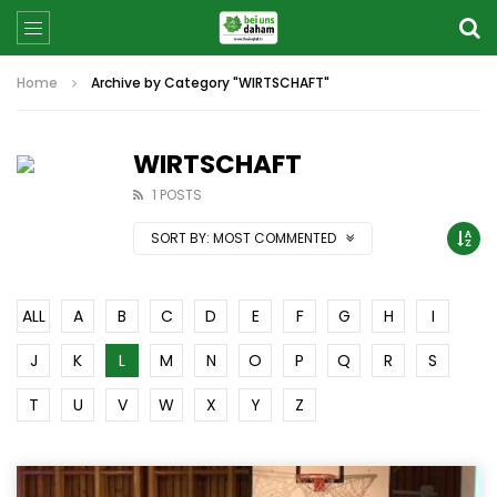
Home
Archive by Category "WIRTSCHAFT"
WIRTSCHAFT
1 POSTS
SORT BY:
MOST COMMENTED
ALL
A
B
C
D
E
F
G
H
I
J
K
L
M
N
O
P
Q
R
S
T
U
V
W
X
Y
Z