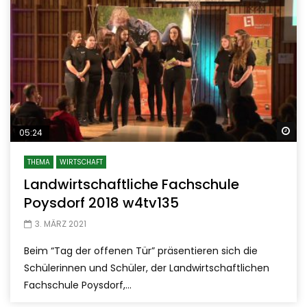
Sp
05:24
THEMA
WIRTSCHAFT
Landwirtschaftliche Fachschule
Poysdorf 2018 w4tv135
3. MÄRZ 2021
Beim “Tag der offenen Tür” präsentieren sich die
Schülerinnen und Schüler, der Landwirtschaftlichen
Fachschule Poysdorf,...