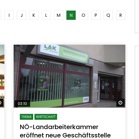
I
J
K
L
M
N
O
P
Q
R
Später ansehen
Später
03:10
THEMA
WIRTSCHAFT
NÖ-Landarbeiterkammer
eröffnet neue Geschäftsstelle