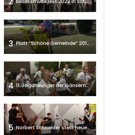
2
Bezirksmusikfest 2023 in Schönkirchen-Reyersdorf
3
Platt “Schöne Gemeinde” 2018 w4tv129
4
11. Jagdheuriger der Gänserndorfer Jäger 2020 w4tv166
 ansehen
5
Norbert Schneider stellt neues Musikalbum vor 2020 w4tv168