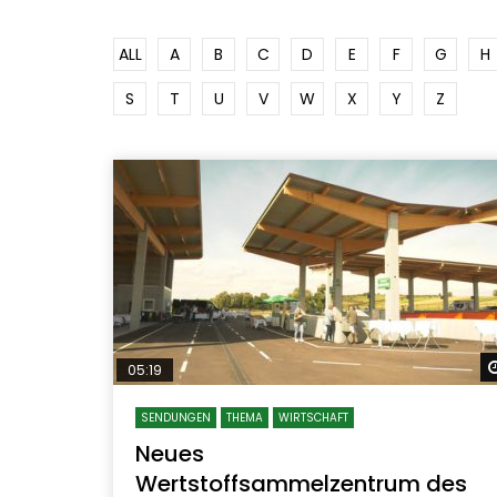
ALL
A
B
C
D
E
F
G
H
S
T
U
V
W
X
Y
Z
05:19
SENDUNGEN
THEMA
WIRTSCHAFT
Neues
Wertstoffsammelzentrum des