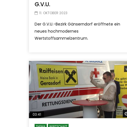
G.V.U.
11. OKTOBER 2023
Der G.V.U.-Bezirk Gänserndorf eröffnete ein
neues hochmodernes
Wertstoffsammelzentrum.
03:41
THEMA
WIRTSCHAFT