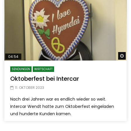
Sp
04:54
SENDUNGEN
WIRTSCHAFT
Oktoberfest bei Intercar
11. OKTOBER 2023
Nach drei Jahren war es endlich wieder so weit.
Intercar Wendt hatte zum Oktoberfest eingeladen
und hunderte Kunden kamen.