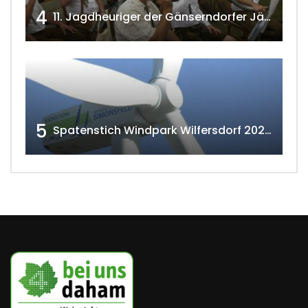
4
11. Jagdheuriger der Gänserndorfer Jäger 2020 w4tv166
5
Spatenstich Windpark Wilfersdorf 2023 w4tv177