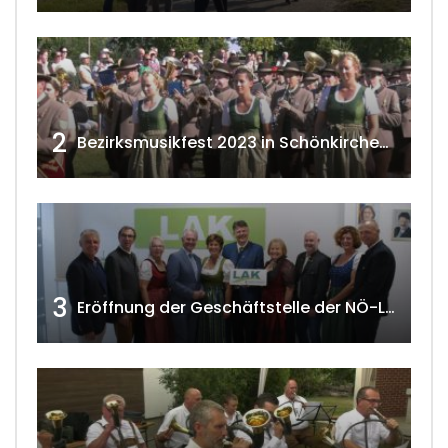
2
Bezirksmusikfest 2023 in Schönkirchen-Reyersdorf
3
Eröffnung der Geschäftstelle der NÖ-Landarbeiterkammer in Mistelbach w4tv174