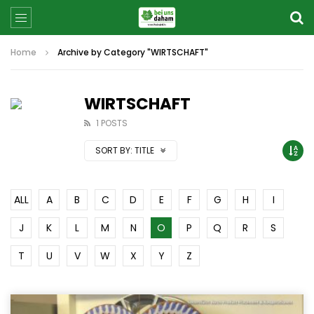
Home
Archive by Category "WIRTSCHAFT"
WIRTSCHAFT
1 POSTS
SORT BY:
TITLE
ALL
A
B
C
D
E
F
G
H
I
J
K
L
M
N
O
P
Q
R
S
T
U
V
W
X
Y
Z