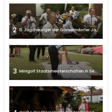
2
11. Jagdheuriger der Gänserndorfer Jäger 2020 w4tv166
3
Minigolf Staatsmeisterschaften in Seefeld-Kadolz w4tv174