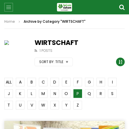
Home
Archive by Category "WIRTSCHAFT"
WIRTSCHAFT
1 POSTS
SORT BY:
TITLE
ALL
A
B
C
D
E
F
G
H
I
J
K
L
M
N
O
P
Q
R
S
T
U
V
W
X
Y
Z