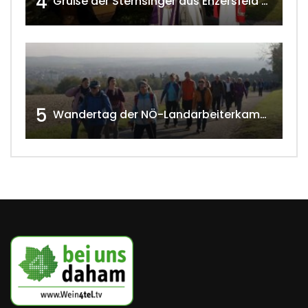
4
Grüße der Sternsinger aus Enzersfeld – Klein-Engersdorf 2021 w4tv169
5
Wandertag der NÖ-Landarbeiterkammer in Hollabrunn 2024