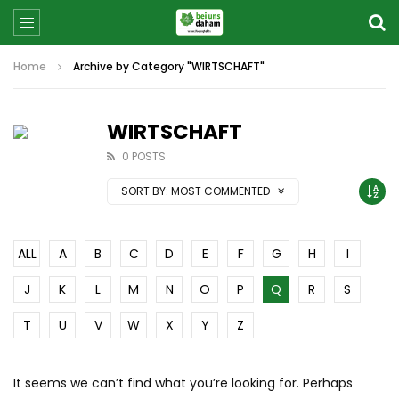
Home
Archive by Category "WIRTSCHAFT"
WIRTSCHAFT
0 POSTS
SORT BY:
MOST COMMENTED
ALL
A
B
C
D
E
F
G
H
I
J
K
L
M
N
O
P
Q
R
S
T
U
V
W
X
Y
Z
It seems we can’t find what you’re looking for. Perhaps