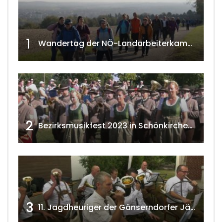
1
Wandertag der NÖ-Landarbeiterkammer in Hollabrunn 2024
2
Bezirksmusikfest 2023 in Schönkirchen-Reyersdorf
3
11. Jagdheuriger der Gänserndorfer Jäger 2020 w4tv166