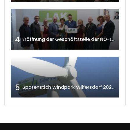
4
Eröffnung der Geschäftstelle der NÖ-Landarbeiterkammer in Mistelbach w4tv174
5
Spatenstich Windpark Wilfersdorf 2023 w4tv177