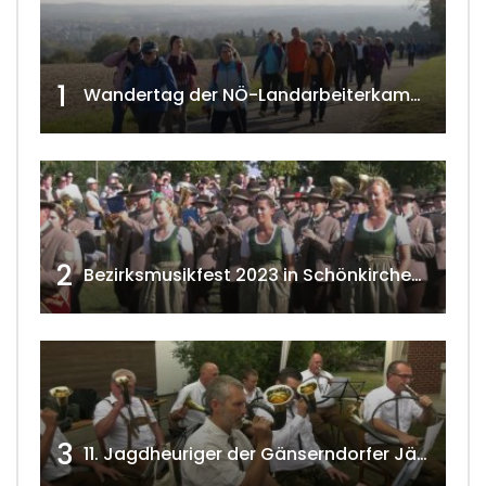
1
Wandertag der NÖ-Landarbeiterkammer in Hollabrunn 2024
2
Bezirksmusikfest 2023 in Schönkirchen-Reyersdorf
3
11. Jagdheuriger der Gänserndorfer Jäger 2020 w4tv166