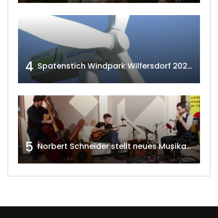
4
Spatenstich Windpark Wilfersdorf 2023 w4tv177
5
Norbert Schneider stellt neues Musikalbum vor 2020 w4tv168