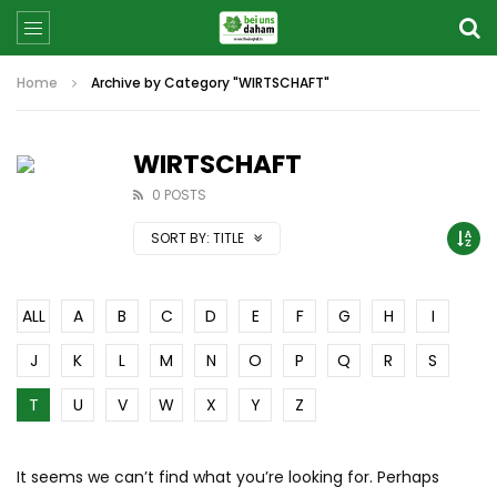
Home
Archive by Category "WIRTSCHAFT"
WIRTSCHAFT
0 POSTS
SORT BY:
TITLE
ALL
A
B
C
D
E
F
G
H
I
J
K
L
M
N
O
P
Q
R
S
T
U
V
W
X
Y
Z
It seems we can’t find what you’re looking for. Perhaps