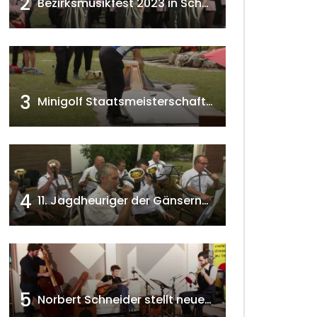
2
Bezirksmusikfest 2023 in Schönkirchen-Reyersdorf
3
Minigolf Staatsmeisterschaften in Seefeld-Kadolz w4tv174
4
11. Jagdheuriger der Gänserndorfer Jäger 2020 w4tv166
5
Norbert Schneider stellt neues Musikalbum vor 2020 w4tv168