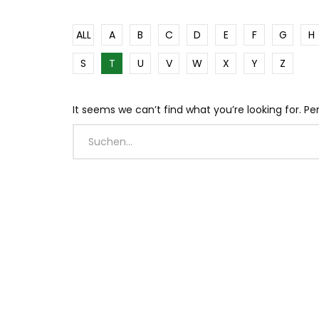
ALL
A
B
C
D
E
F
G
H
S
T
U
V
W
X
Y
Z
It seems we can’t find what you’re looking for. P