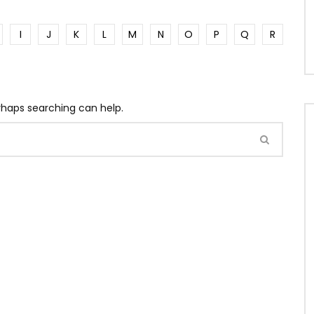
I
J
K
L
M
N
O
P
Q
R
erhaps searching can help.