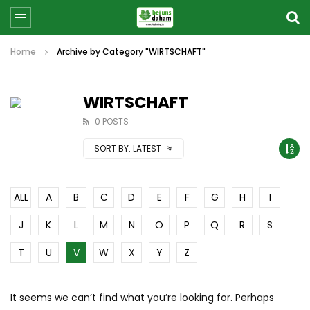
Home
Archive by Category "WIRTSCHAFT"
WIRTSCHAFT
0 POSTS
SORT BY:
LATEST
ALL
A
B
C
D
E
F
G
H
I
J
K
L
M
N
O
P
Q
R
S
T
U
V
W
X
Y
Z
It seems we can’t find what you’re looking for. Perhaps