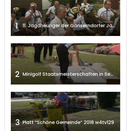
1
11. Jagdheuriger der Gänserndorfer Jäger 2020 w4tv166
2
Minigolf Staatsmeisterschaften in Seefeld-Kadolz w4tv174
3
Platt “Schöne Gemeinde” 2018 w4tv129