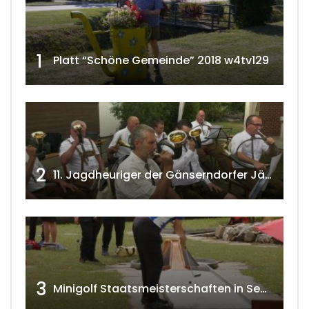
1
Platt “Schöne Gemeinde” 2018 w4tv129
2
11. Jagdheuriger der Gänserndorfer Jäger 2020 w4tv166
3
Minigolf Staatsmeisterschaften in Seefeld-Kadolz w4tv174