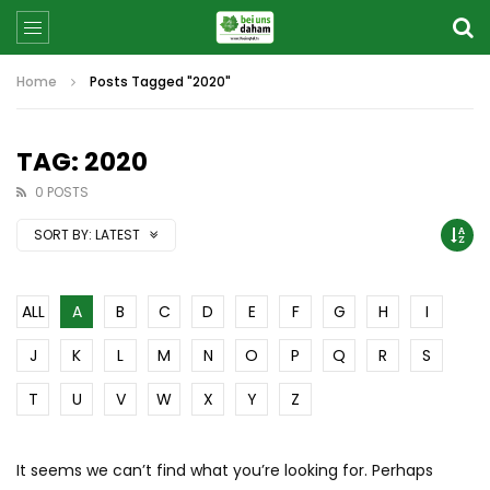
Home
Posts Tagged "2020"
TAG: 2020
0 POSTS
SORT BY:
LATEST
ALL
A
B
C
D
E
F
G
H
I
J
K
L
M
N
O
P
Q
R
S
T
U
V
W
X
Y
Z
It seems we can’t find what you’re looking for. Perhaps