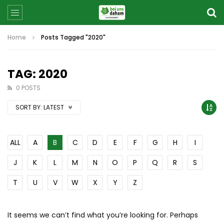
Home
Posts Tagged "2020"
TAG: 2020
0 POSTS
SORT BY:
LATEST
ALL
A
B
C
D
E
F
G
H
I
J
K
L
M
N
O
P
Q
R
S
T
U
V
W
X
Y
Z
It seems we can’t find what you’re looking for. Perhaps