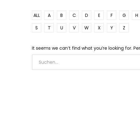
ALL
A
B
C
D
E
F
G
H
S
T
U
V
W
X
Y
Z
It seems we can’t find what you’re looking for. P