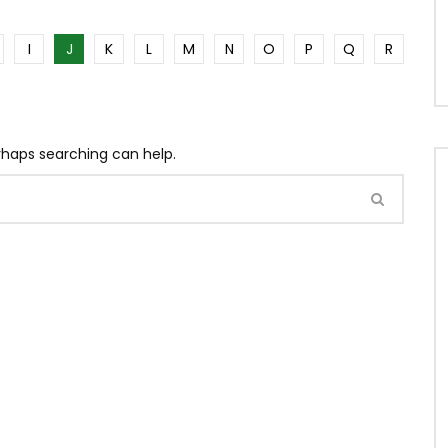
I
J
K
L
M
N
O
P
Q
R
erhaps searching can help.