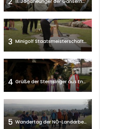
2
11. Jagdheuriger der Gänserndorfer Jäger 2020 w4tv166
3
Minigolf Staatsmeisterschaften in Seefeld-Kadolz w4tv174
4
Grüße der Sternsinger aus Enzersfeld – Klein-Engersdorf 2021 w4tv169
5
Wandertag der NÖ-Landarbeiterkammer in Hollabrunn 2024