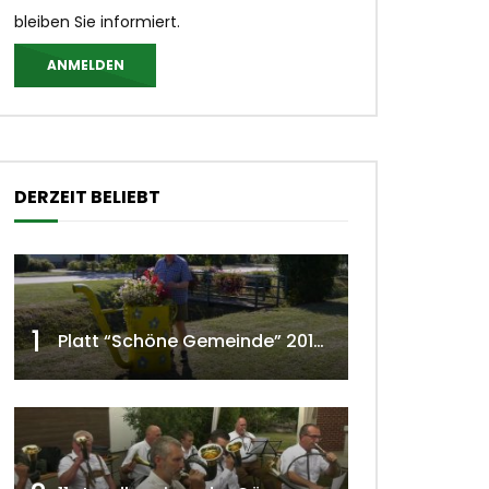
bleiben Sie informiert.
ANMELDEN
DERZEIT BELIEBT
1
Platt “Schöne Gemeinde” 2018 w4tv129