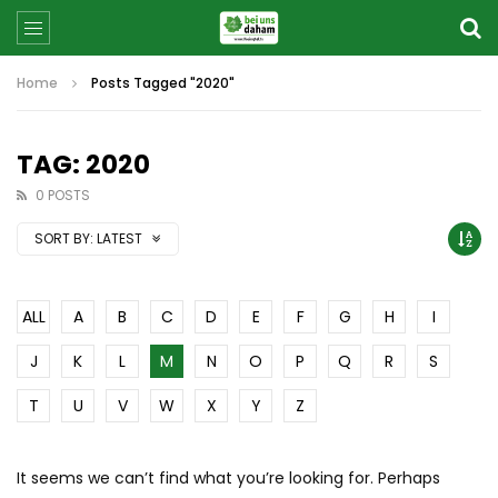
Home
Posts Tagged "2020"
TAG: 2020
0 POSTS
SORT BY:
LATEST
ALL
A
B
C
D
E
F
G
H
I
J
K
L
M
N
O
P
Q
R
S
T
U
V
W
X
Y
Z
It seems we can’t find what you’re looking for. Perhaps