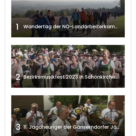
1
Wandertag der NÖ-Landarbeiterkammer in Hollabrunn 2024
2
Bezirksmusikfest 2023 in Schönkirchen-Reyersdorf
3
11. Jagdheuriger der Gänserndorfer Jäger 2020 w4tv166