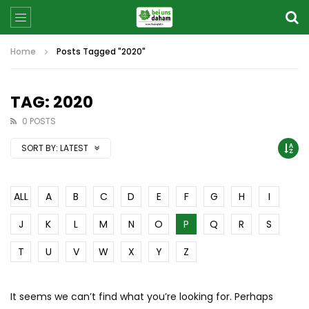
Home
Posts Tagged "2020"
TAG: 2020
0 POSTS
SORT BY:
LATEST
ALL
A
B
C
D
E
F
G
H
I
J
K
L
M
N
O
P
Q
R
S
T
U
V
W
X
Y
Z
It seems we can’t find what you’re looking for. Perhaps