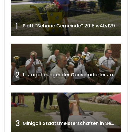
1
Platt “Schöne Gemeinde” 2018 w4tv129
2
11. Jagdheuriger der Gänserndorfer Jäger 2020 w4tv166
3
Minigolf Staatsmeisterschaften in Seefeld-Kadolz w4tv174