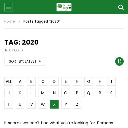
Home
Posts Tagged "2020"
TAG: 2020
0 POSTS
SORT BY:
LATEST
ALL
A
B
C
D
E
F
G
H
I
J
K
L
M
N
O
P
Q
R
S
T
U
V
W
X
Y
Z
It seems we can’t find what you’re looking for. Perhaps