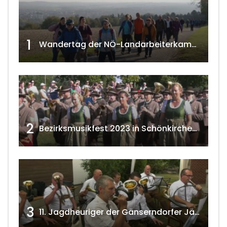
1
Wandertag der NÖ-Landarbeiterkammer in Hollabrunn 2024
2
Bezirksmusikfest 2023 in Schönkirchen-Reyersdorf
3
11. Jagdheuriger der Gänserndorfer Jäger 2020 w4tv166