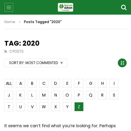
Home
Posts Tagged "2020"
TAG: 2020
0 POSTS
SORT BY:
MOST COMMENTED
ALL
A
B
C
D
E
F
G
H
I
J
K
L
M
N
O
P
Q
R
S
T
U
V
W
X
Y
Z
It seems we can’t find what you’re looking for. Perhaps