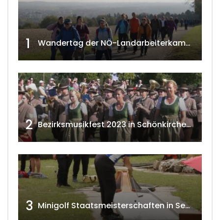
1
Wandertag der NÖ-Landarbeiterkammer in Hollabrunn 2024
2
Bezirksmusikfest 2023 in Schönkirchen-Reyersdorf
3
Minigolf Staatsmeisterschaften in Seefeld-Kadolz w4tv174