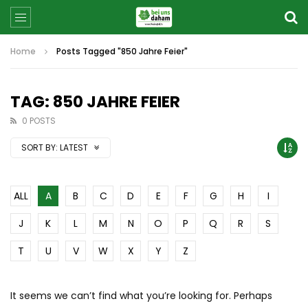
Home
Posts Tagged "850 Jahre Feier"
TAG: 850 JAHRE FEIER
0 POSTS
SORT BY:
LATEST
ALL
A
B
C
D
E
F
G
H
I
J
K
L
M
N
O
P
Q
R
S
T
U
V
W
X
Y
Z
It seems we can’t find what you’re looking for. Perhaps