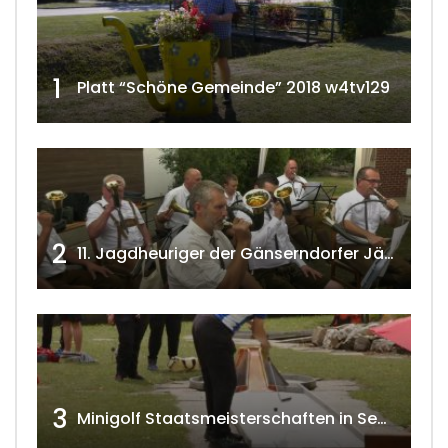
1
Platt “Schöne Gemeinde” 2018 w4tv129
2
11. Jagdheuriger der Gänserndorfer Jäger 2020 w4tv166
3
Minigolf Staatsmeisterschaften in Seefeld-Kadolz w4tv174