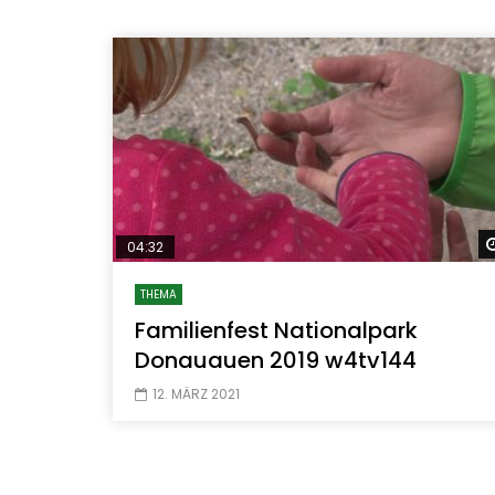
04:32
THEMA
Familienfest Nationalpark
Donauauen 2019 w4tv144
12. MÄRZ 2021