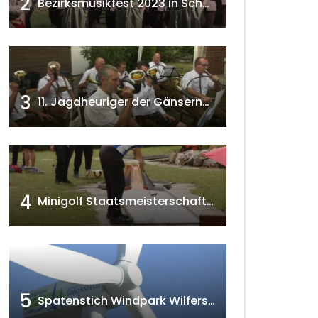
2
Bezirksmusikfest 2023 in Schönkirchen-Reyersdorf
3
11. Jagdheuriger der Gänserndorfer Jäger 2020 w4tv166
4
Minigolf Staatsmeisterschaften in Seefeld-Kadolz w4tv174
5
Spatenstich Windpark Wilfersdorf 2023 w4tv177