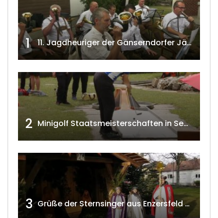
1
11. Jagdheuriger der Gänserndorfer Jäger 2020 w4tv166
2
Minigolf Staatsmeisterschaften in Seefeld-Kadolz w4tv174
3
Grüße der Sternsinger aus Enzersfeld – Klein-Engersdorf 2021 w4tv169