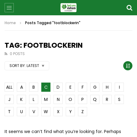
Home
Posts Tagged "footblockerin"
TAG: FOOTBLOCKERIN
0 POSTS
SORT BY:
LATEST
ALL
A
B
C
D
E
F
G
H
I
J
K
L
M
N
O
P
Q
R
S
T
U
V
W
X
Y
Z
It seems we can’t find what you’re looking for. Perhaps