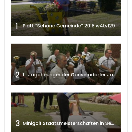
1
Platt “Schöne Gemeinde” 2018 w4tv129
2
11. Jagdheuriger der Gänserndorfer Jäger 2020 w4tv166
3
Minigolf Staatsmeisterschaften in Seefeld-Kadolz w4tv174