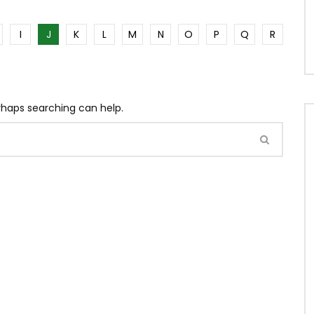
I
J
K
L
M
N
O
P
Q
R
erhaps searching can help.