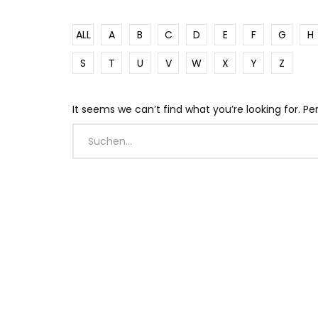
ALL
A
B
C
D
E
F
G
H
S
T
U
V
W
X
Y
Z
It seems we can’t find what you’re looking for. P