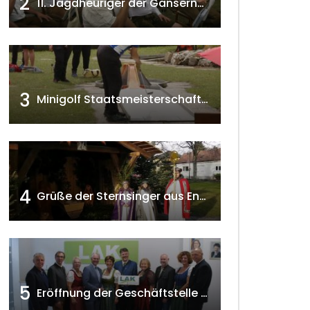
2
11. Jagdheuriger der Gänserndorfer Jäger 2020 w4tv166
3
Minigolf Staatsmeisterschaften in Seefeld-Kadolz w4tv174
4
Grüße der Sternsinger aus Enzersfeld – Klein-Engersdorf 2021 w4tv169
5
Eröffnung der Geschäftstelle der NÖ-Landarbeiterkammer in Mistelbach w4tv174