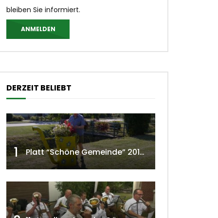
bleiben Sie informiert.
ANMELDEN
DERZEIT BELIEBT
1
Platt “Schöne Gemeinde” 2018 w4tv129