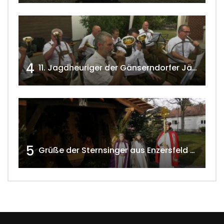
4
11. Jagdheuriger der Gänserndorfer Jäger 2020 w4tv166
5
Grüße der Sternsinger aus Enzersfeld – Klein-Engersdorf 2021 w4tv169