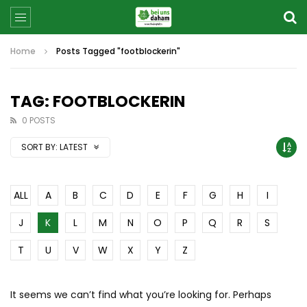
Home
Posts Tagged "footblockerin"
TAG: FOOTBLOCKERIN
0 POSTS
SORT BY:
LATEST
ALL
A
B
C
D
E
F
G
H
I
J
K
L
M
N
O
P
Q
R
S
T
U
V
W
X
Y
Z
It seems we can’t find what you’re looking for. Perhaps