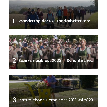
1
Wandertag der NÖ-Landarbeiterkammer in Hollabrunn 2024
2
Bezirksmusikfest 2023 in Schönkirchen-Reyersdorf
3
Platt “Schöne Gemeinde” 2018 w4tv129