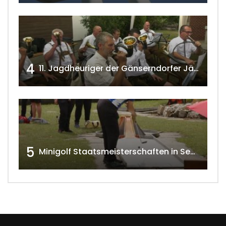
4
11. Jagdheuriger der Gänserndorfer Jäger 2020 w4tv166
5
Minigolf Staatsmeisterschaften in Seefeld-Kadolz w4tv174