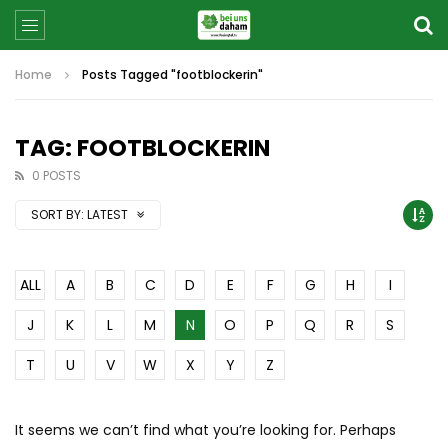
Home
Posts Tagged "footblockerin"
TAG: FOOTBLOCKERIN
0 POSTS
SORT BY:
LATEST
ALL
A
B
C
D
E
F
G
H
I
J
K
L
M
N
O
P
Q
R
S
T
U
V
W
X
Y
Z
It seems we can’t find what you’re looking for. Perhaps