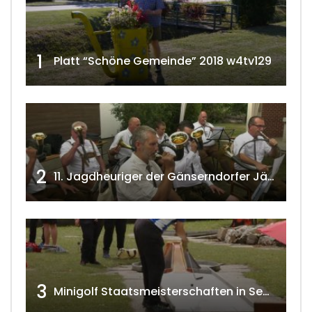
1
Platt “Schöne Gemeinde” 2018 w4tv129
2
11. Jagdheuriger der Gänserndorfer Jäger 2020 w4tv166
3
Minigolf Staatsmeisterschaften in Seefeld-Kadolz w4tv174