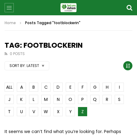
Home
Posts Tagged "footblockerin"
TAG: FOOTBLOCKERIN
0 POSTS
SORT BY:
LATEST
ALL
A
B
C
D
E
F
G
H
I
J
K
L
M
N
O
P
Q
R
S
T
U
V
W
X
Y
Z
It seems we can’t find what you’re looking for. Perhaps