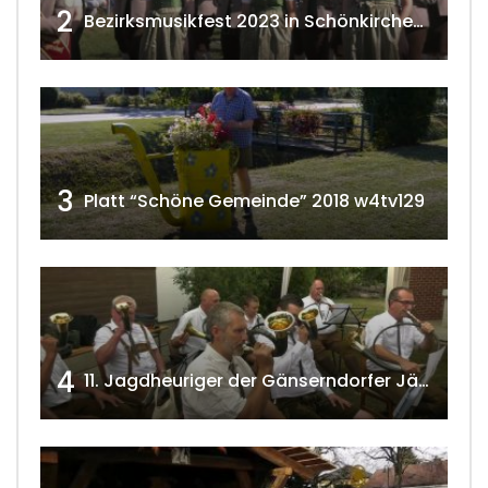
2
Bezirksmusikfest 2023 in Schönkirchen-Reyersdorf
3
Platt “Schöne Gemeinde” 2018 w4tv129
4
11. Jagdheuriger der Gänserndorfer Jäger 2020 w4tv166