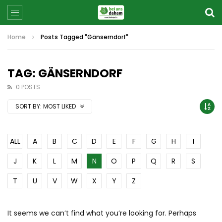
Home
Posts Tagged "Gänserndorf"
TAG: GÄNSERNDORF
0 POSTS
SORT BY:
MOST LIKED
ALL
A
B
C
D
E
F
G
H
I
J
K
L
M
N
O
P
Q
R
S
T
U
V
W
X
Y
Z
It seems we can’t find what you’re looking for. Perhaps