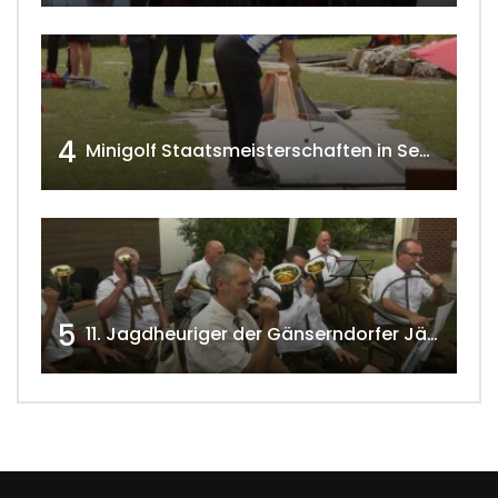
4
Minigolf Staatsmeisterschaften in Seefeld-Kadolz w4tv174
5
11. Jagdheuriger der Gänserndorfer Jäger 2020 w4tv166