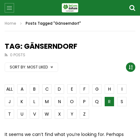
Home
Posts Tagged "Gänserndorf"
TAG: GÄNSERNDORF
0 POSTS
SORT BY:
MOST LIKED
ALL
A
B
C
D
E
F
G
H
I
J
K
L
M
N
O
P
Q
R
S
T
U
V
W
X
Y
Z
It seems we can’t find what you’re looking for. Perhaps