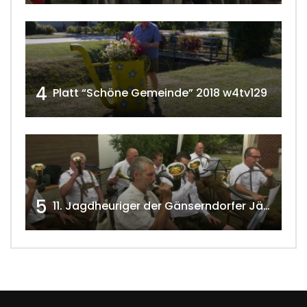
4
Platt “Schöne Gemeinde” 2018 w4tv129
5
11. Jagdheuriger der Gänserndorfer Jäger 2020 w4tv166