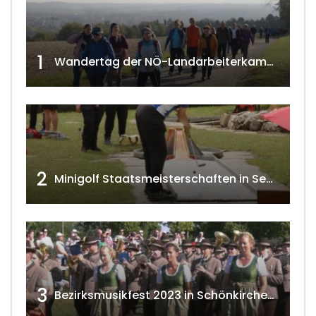
1
Wandertag der NÖ-Landarbeiterkammer in Hollabrunn 2024
2
Minigolf Staatsmeisterschaften in Seefeld-Kadolz w4tv174
3
Bezirksmusikfest 2023 in Schönkirchen-Reyersdorf