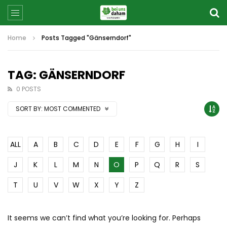
Home
Posts Tagged "Gänserndorf"
TAG: GÄNSERNDORF
0 POSTS
SORT BY:
MOST COMMENTED
ALL
A
B
C
D
E
F
G
H
I
J
K
L
M
N
O
P
Q
R
S
T
U
V
W
X
Y
Z
It seems we can’t find what you’re looking for. Perhaps