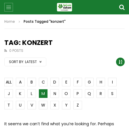
Home
Posts Tagged "konzert"
TAG: KONZERT
0 POSTS
SORT BY:
LATEST
ALL
A
B
C
D
E
F
G
H
I
J
K
L
M
N
O
P
Q
R
S
T
U
V
W
X
Y
Z
It seems we can’t find what you’re looking for. Perhaps