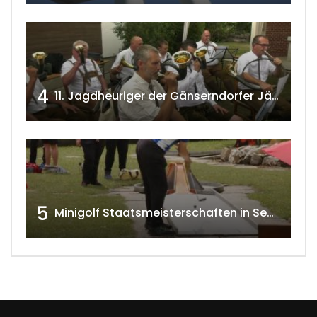
4
11. Jagdheuriger der Gänserndorfer Jäger 2020 w4tv166
5
Minigolf Staatsmeisterschaften in Seefeld-Kadolz w4tv174