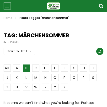
Home
Posts Tagged "märchensommer"
TAG: MÄRCHENSOMMER
0 POSTS
SORT BY:
TITLE
ALL
A
B
C
D
E
F
G
H
I
J
K
L
M
N
O
P
Q
R
S
T
U
V
W
X
Y
Z
It seems we can’t find what you’re looking for. Perhaps