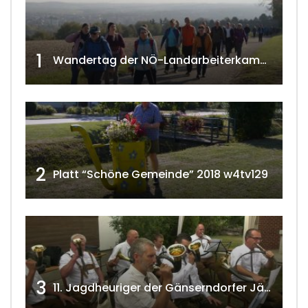
1
Wandertag der NÖ-Landarbeiterkammer in Hollabrunn 2024
2
Platt “Schöne Gemeinde” 2018 w4tv129
3
11. Jagdheuriger der Gänserndorfer Jäger 2020 w4tv166