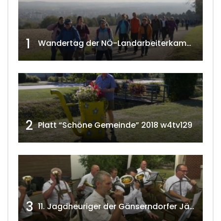
1
Wandertag der NÖ-Landarbeiterkammer in Hollabrunn 2024
2
Platt “Schöne Gemeinde” 2018 w4tv129
3
11. Jagdheuriger der Gänserndorfer Jäger 2020 w4tv166