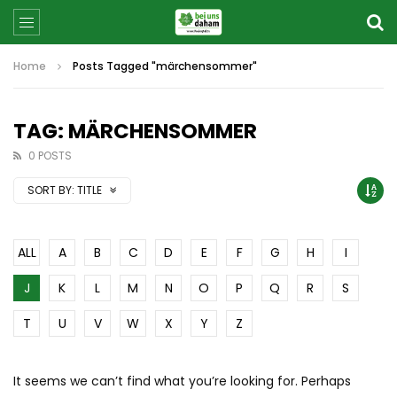
Home
Posts Tagged "märchensommer"
TAG: MÄRCHENSOMMER
0 POSTS
SORT BY:
TITLE
ALL
A
B
C
D
E
F
G
H
I
J
K
L
M
N
O
P
Q
R
S
T
U
V
W
X
Y
Z
It seems we can’t find what you’re looking for. Perhaps