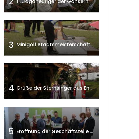
2
11. Jagdheuriger der Gänserndorfer Jäger 2020 w4tv166
3
Minigolf Staatsmeisterschaften in Seefeld-Kadolz w4tv174
4
Grüße der Sternsinger aus Enzersfeld – Klein-Engersdorf 2021 w4tv169
5
Eröffnung der Geschäftstelle der NÖ-Landarbeiterkammer in Mistelbach w4tv174