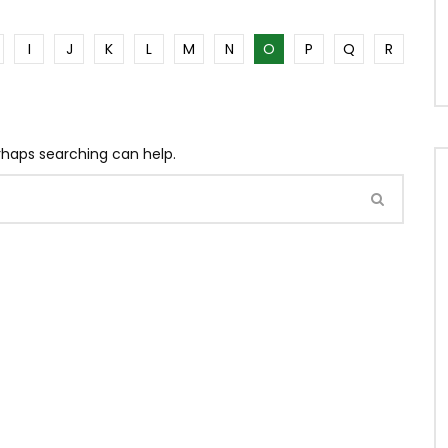
I
J
K
L
M
N
O
P
Q
R
erhaps searching can help.