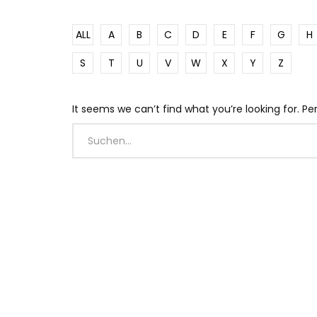
ALL
A
B
C
D
E
F
G
H
S
T
U
V
W
X
Y
Z
It seems we can’t find what you’re looking for. P