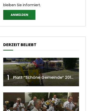
bleiben Sie informiert.
ANMELDEN
DERZEIT BELIEBT
1
Platt “Schöne Gemeinde” 2018 w4tv129