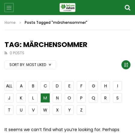
Home
Posts Tagged "märchensommer"
TAG: MÄRCHENSOMMER
0 POSTS
SORT BY:
MOST LIKED
ALL
A
B
C
D
E
F
G
H
I
J
K
L
M
N
O
P
Q
R
S
T
U
V
W
X
Y
Z
It seems we can’t find what you’re looking for. Perhaps