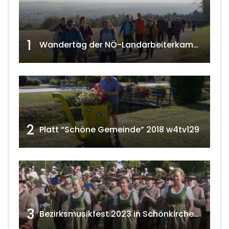
1
Wandertag der NÖ-Landarbeiterkammer in Hollabrunn 2024
2
Platt “Schöne Gemeinde” 2018 w4tv129
3
Bezirksmusikfest 2023 in Schönkirchen-Reyersdorf