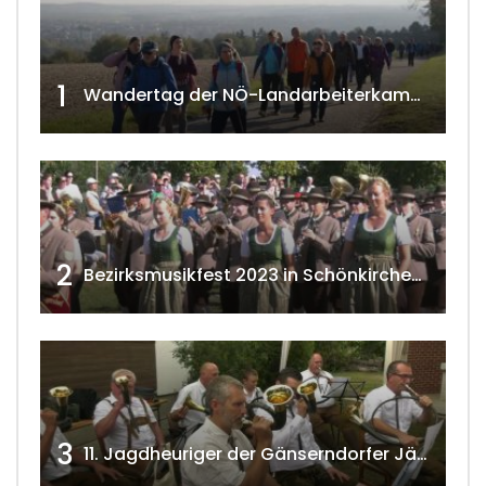
1
Wandertag der NÖ-Landarbeiterkammer in Hollabrunn 2024
2
Bezirksmusikfest 2023 in Schönkirchen-Reyersdorf
3
11. Jagdheuriger der Gänserndorfer Jäger 2020 w4tv166