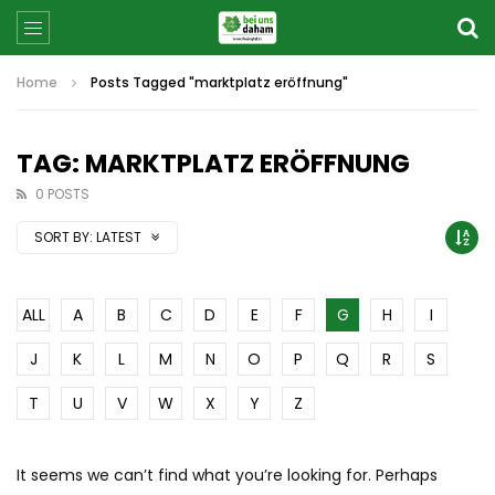
Home
Posts Tagged "marktplatz eröffnung"
TAG: MARKTPLATZ ERÖFFNUNG
0 POSTS
SORT BY:
LATEST
ALL
A
B
C
D
E
F
G
H
I
J
K
L
M
N
O
P
Q
R
S
T
U
V
W
X
Y
Z
It seems we can’t find what you’re looking for. Perhaps