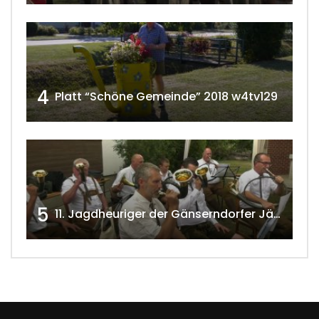
4
Platt “Schöne Gemeinde” 2018 w4tv129
5
11. Jagdheuriger der Gänserndorfer Jäger 2020 w4tv166