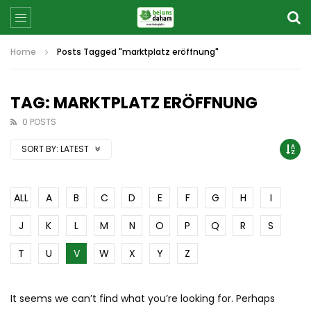
Home
Posts Tagged "marktplatz eröffnung"
TAG: MARKTPLATZ ERÖFFNUNG
0 POSTS
SORT BY:
LATEST
ALL
A
B
C
D
E
F
G
H
I
J
K
L
M
N
O
P
Q
R
S
T
U
V
W
X
Y
Z
It seems we can’t find what you’re looking for. Perhaps