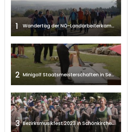
1
Wandertag der NÖ-Landarbeiterkammer in Hollabrunn 2024
2
Minigolf Staatsmeisterschaften in Seefeld-Kadolz w4tv174
3
Bezirksmusikfest 2023 in Schönkirchen-Reyersdorf